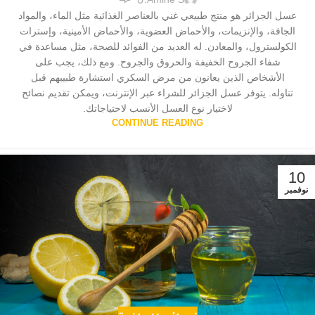
عسل الجزائر هو منتج طبيعي غني بالعناصر الغذائية مثل الماء، والمواد
الجافة، والإنزيمات، والأحماض العضوية، والأحماض الأمينية، وإسترات
الكولسترول، والمعادن. له العديد من الفوائد للصحة، مثل مساعدة في
شفاء الجروح الخفيفة والحروق والجروح. ومع ذلك، يجب على
الأشخاص الذين يعانون من مرض السكري استشارة طبيبهم قبل
تناوله. يتوفر عسل الجزائر للشراء عبر الإنترنت، ويمكن تقديم نصائح
لاختيار نوع العسل الأنسب لاحتياجاتك.
CONTINUE READING
10
نوفمبر