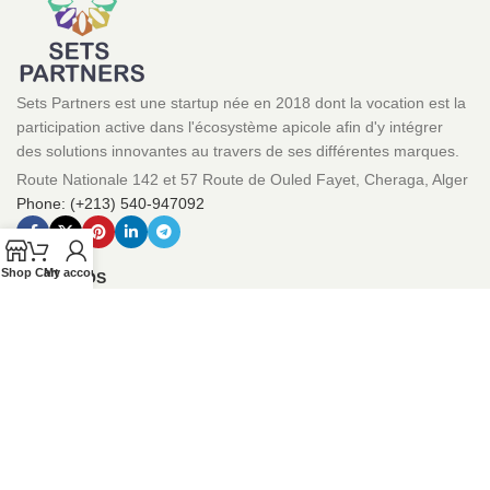
Sets Partners est une startup née en 2018 dont la vocation est la
participation active dans l'écosystème apicole afin d'y intégrer
des solutions innovantes au travers de ses différentes marques.
Route Nationale 142 et 57 Route de Ouled Fayet, Cheraga, Alger
Phone: (+213) 540-947092
Shop
Cart
My account
A PROPOS
Qui sommes nous ?
Mentions légales
Conditions générales de vente
Politique de confidentialité
Politique de remboursement et de retour