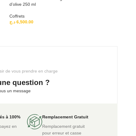
d’olive 250 ml
Coffrets
Coffrets
د.ج
8,200.00
د.ج
6,500.00
sir de vous prendre en charge
une question ?
ous un message
sés à 100%
Remplacement Gratuit
payez en
Remplacement gratuit
pour erreur et casse