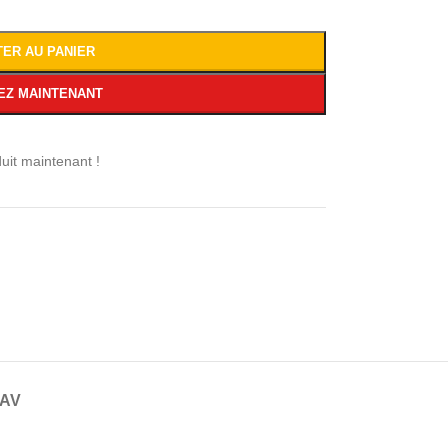
TER AU PANIER
EZ MAINTENANT
uit maintenant !
SAV