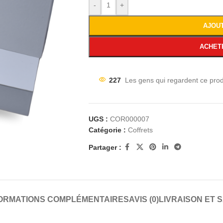
-
+
AJOU
ACHET
227
Les gens qui regardent ce prod
UGS :
COR000007
Catégorie :
Coffrets
Partager :
ORMATIONS COMPLÉMENTAIRES
AVIS (0)
LIVRAISON ET 