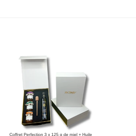
Coffret Perfection 3 x 125 g de miel + Huile
Coffret Perfection